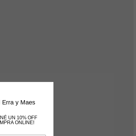
×
l Erra y Maes
ENÉ UN 10% OFF
MPRA ONLINE!