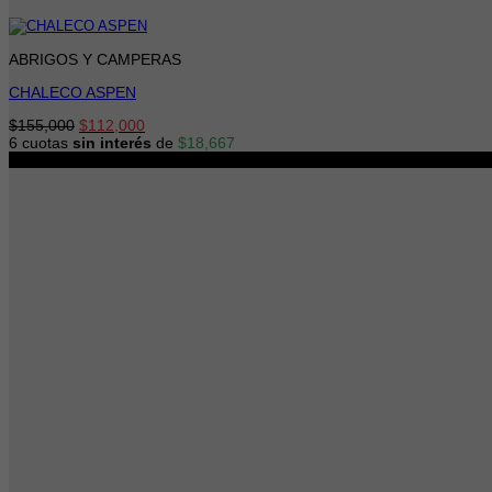
ABRIGOS Y CAMPERAS
CHALECO ASPEN
El
El
$
155,000
$
112,000
precio
precio
6 cuotas
sin interés
de
$
18,667
original
actual
-19%
era:
es:
$155,000.
$112,000.