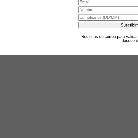
Recibirás un correo para validar
descuent