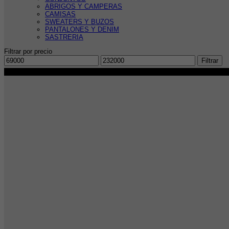
ABRIGOS Y CAMPERAS
CAMISAS
SWEATERS Y BUZOS
PANTALONES Y DENIM
SASTRERIA
Filtrar por precio
Precio
Precio
Filtrar
mínimo
máximo
-28%