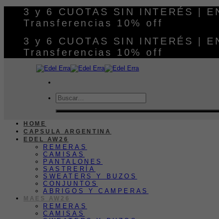
Saltar
3 y 6 CUOTAS SIN INTERÉS | 
al
Transferencias 10% off
contenido
3 y 6 CUOTAS SIN INTERÉS | 
Transferencias 10% off
Buscar
por:
HOME
CAPSULA ARGENTINA
EDEL AW26
REMERAS
CAMISAS
PANTALONES
SASTRERÍA
SWEATERS Y BUZOS
CONJUNTOS
ABRIGOS Y CAMPERAS
MAES AW26
REMERAS
CAMISAS