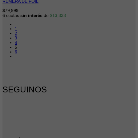
REMERA DE FOIL
$
79,999
6 cuotas
sin interés
de
$
13,333
1
2
3
4
5
6
SEGUINOS