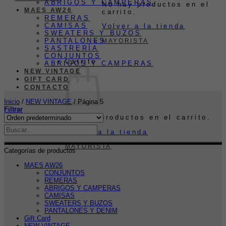
ABRIGOS Y CAMPERAS
No hay productos en el
MAES AW26
carrito.
REMERAS
CAMISAS
Volver a la tienda
SWEATERS Y BUZOS
PANTALONES
MAYORISTA
SASTRERÍA
CONJUNTOS
Carrito
ABRIGOS Y CAMPERAS
NEW VINTAGE
GIFT CARD
CONTACTO
Inicio
/
NEW VINTAGE
/
Página 5
Filtrar
No hay productos en el carrito.
Volver a la tienda
MAYORISTA
Categorías de productos
MAES AW26
CONJUNTOS
REMERAS
ABRIGOS Y CAMPERAS
CAMISAS
SWEATERS Y BUZOS
PANTALONES Y DENIM
Gift Card
NEW VINTAGE