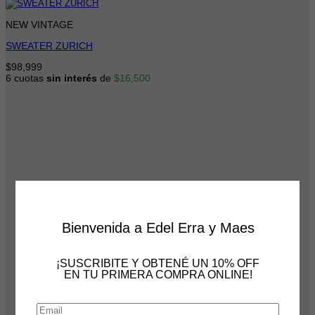
NEW VINTAGE
SWEATER ZURICH
$
98,999
6 cuotas
sin interés
de
$
16,500
Bienvenida a Edel Erra y Maes
¡SUSCRIBITE Y OBTENÉ UN 10% OFF
EN TU PRIMERA COMPRA ONLINE!