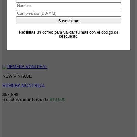
Recibirás un correo para validar tu mail con el código de
descuento.
NEW VINTAGE
REMERA MONTREAL
$
59,999
6 cuotas
sin interés
de
$
10,000