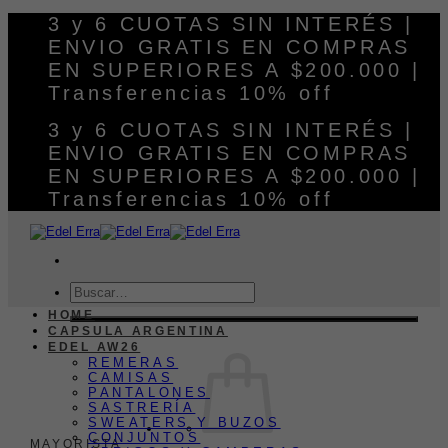
Saltar
3 y 6 CUOTAS SIN INTERÉS |
al
ENVIO GRATIS EN COMPRAS
contenido
EN SUPERIORES A $200.000 |
Transferencias 10% off
3 y 6 CUOTAS SIN INTERÉS |
ENVIO GRATIS EN COMPRAS
EN SUPERIORES A $200.000 |
Transferencias 10% off
Buscar
por:
HOME
CAPSULA ARGENTINA
EDEL AW26
REMERAS
CAMISAS
PANTALONES
SASTRERÍA
SWEATERS Y BUZOS
CONJUNTOS
MAYORISTA