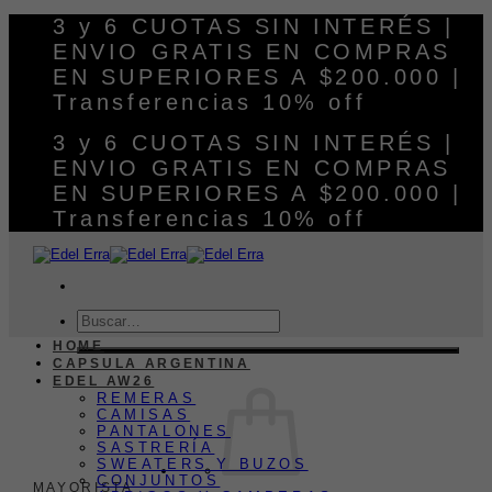
Saltar
3 y 6 CUOTAS SIN INTERÉS |
al
ENVIO GRATIS EN COMPRAS
contenido
EN SUPERIORES A $200.000 |
Transferencias 10% off
3 y 6 CUOTAS SIN INTERÉS |
ENVIO GRATIS EN COMPRAS
EN SUPERIORES A $200.000 |
Transferencias 10% off
Buscar
por:
HOME
CAPSULA ARGENTINA
EDEL AW26
REMERAS
CAMISAS
PANTALONES
SASTRERÍA
SWEATERS Y BUZOS
CONJUNTOS
MAYORISTA