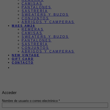
CAMISAS
PANTALONES
SASTRERÍA
SWEATERS Y BUZOS
CONJUNTOS
ABRIGOS Y CAMPERAS
MAES AW26
REMERAS
CAMISAS
SWEATERS Y BUZOS
PANTALONES
SASTRERÍA
CONJUNTOS
ABRIGOS Y CAMPERAS
NEW VINTAGE
GIFT CARD
CONTACTO
3 y 6 CUOTAS SIN INTERÉS |
ENVIO GRATIS EN COMPRAS
EN SUPERIORES A $200.000 |
Transferencias 10% off
Acceder
Obligatorio
Nombre de usuario o correo electrónico
*