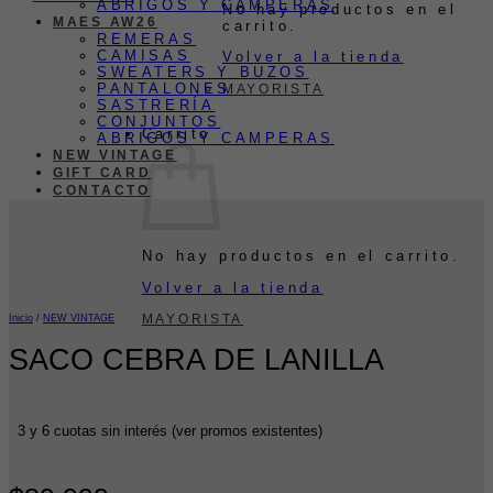
ABRIGOS Y CAMPERAS
No hay productos en el
MAES AW26
carrito.
REMERAS
CAMISAS
Volver a la tienda
SWEATERS Y BUZOS
PANTALONES
MAYORISTA
SASTRERÍA
CONJUNTOS
Carrito
ABRIGOS Y CAMPERAS
NEW VINTAGE
GIFT CARD
CONTACTO
No hay productos en el carrito.
Volver a la tienda
MAYORISTA
Inicio
/
NEW VINTAGE
SACO CEBRA DE LANILLA
3 y 6 cuotas sin interés (ver promos existentes)