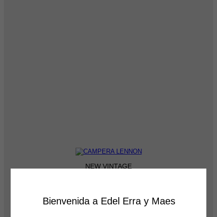
NEW VINTAGE
CAMPERA LENNON
$
95,999
Bienvenida a Edel Erra y Maes
6 cuotas
sin interés
de
$
16,000