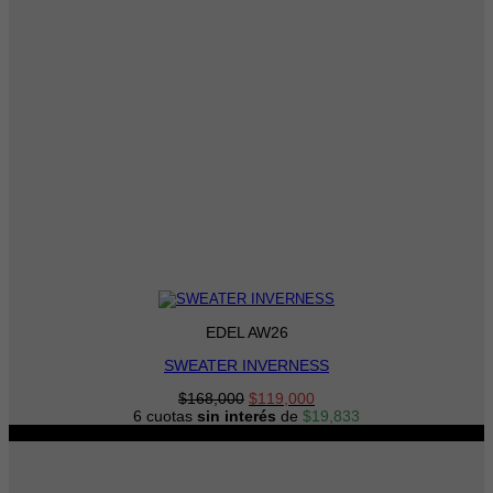
EDEL AW26
SWEATER INVERNESS
El
El
$
168,000
$
119,000
precio
precio
6 cuotas
sin interés
de
$
19,833
original
actual
-22%
era:
es:
$168,000.
$119,000.