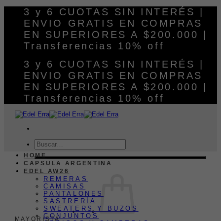
Saltar
3 y 6 CUOTAS SIN INTERÉS |
al
ENVIO GRATIS EN COMPRAS
contenido
EN SUPERIORES A $200.000 |
Transferencias 10% off
3 y 6 CUOTAS SIN INTERÉS |
ENVIO GRATIS EN COMPRAS
EN SUPERIORES A $200.000 |
Transferencias 10% off
Buscar
por:
HOME
CAPSULA ARGENTINA
EDEL AW26
REMERAS
CAMISAS
PANTALONES
SASTRERÍA
SWEATERS Y BUZOS
CONJUNTOS
MAYORISTA