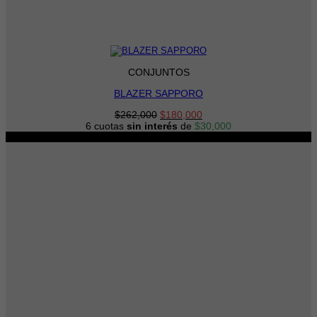
CONJUNTOS
BLAZER SAPPORO
El
El
$
262,000
$
180,000
precio
precio
6 cuotas
sin interés
de
$
30,000
original
actual
-22%
era:
es:
$262,000.
$180,000.