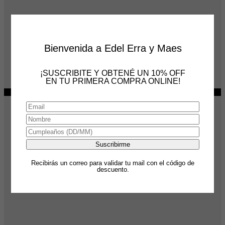
EDEL AW26
Bienvenida a Edel Erra y Maes
REMERA SUECIA
¡SUSCRIBITE Y OBTENÉ UN 10% OFF
El
El
$
89,999
$
78,000
EN TU PRIMERA COMPRA ONLINE!
precio
precio
6 cuotas
sin interés
de
$
13,000
original
actual
-33%
era:
es:
$89,999.
$78,000.
Recibirás un correo para validar tu mail con el código de
descuento.