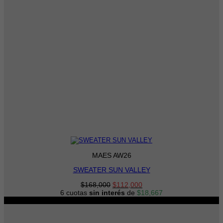
MAES AW26
SWEATER SUN VALLEY
El
El
$
168,000
$
112,000
precio
precio
6 cuotas
sin interés
de
$
18,667
original
actual
-13%
era:
es:
$168,000.
$112,000.