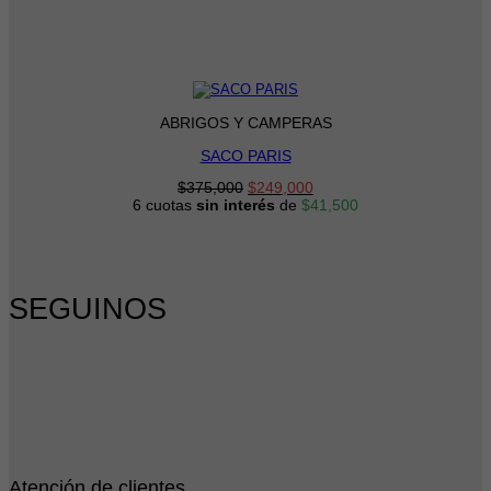
ABRIGOS Y CAMPERAS
SACO PARIS
El
El
$
375,000
$
249,000
precio
precio
6 cuotas
sin interés
de
$
41,500
original
actual
era:
es:
$375,000.
$249,000.
SEGUINOS
Atención de clientes