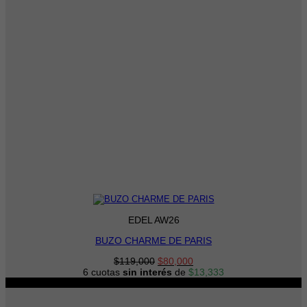
EDEL AW26
BUZO CHARME DE PARIS
El
El
$
119,000
$
80,000
precio
precio
6 cuotas
sin interés
de
$
13,333
original
actual
-31%
era:
es:
$119,000.
$80,000.