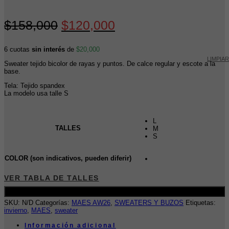
El
El
$
158,000
$
120,000
precio
precio
6 cuotas
sin interés
de
$
20,000
original
actual
LIMPIAR
Sweater tejido bicolor de rayas y puntos. De calce regular y escote a la
era:
es:
base.
$158,000.
$120,000.
Tela: Tejido spandex
La modelo usa talle S
L
TALLES
M
S
COLOR (son indicativos, pueden diferir)
VER TABLA DE TALLES
Añadir al carrito
SKU:
N/D
Categorías:
MAES AW26
,
SWEATERS Y BUZOS
Etiquetas:
invierno
,
MAES
,
sweater
Información adicional