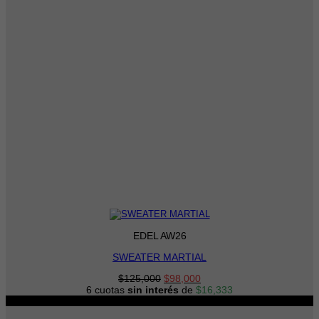
EDEL AW26
SWEATER MARTIAL
El
El
$
125,000
$
98,000
precio
precio
6 cuotas
sin interés
de
$
16,333
original
actual
-34%
era:
es: