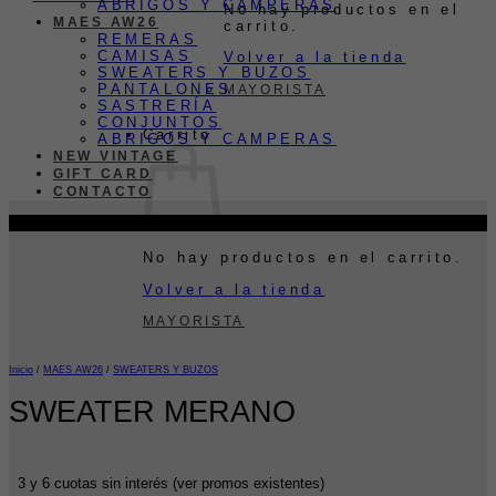
ABRIGOS Y CAMPERAS
No hay productos en el
MAES AW26
carrito.
REMERAS
CAMISAS
Volver a la tienda
SWEATERS Y BUZOS
PANTALONES
MAYORISTA
SASTRERÍA
CONJUNTOS
Carrito
ABRIGOS Y CAMPERAS
NEW VINTAGE
GIFT CARD
CONTACTO
-24%
No hay productos en el carrito.
Volver a la tienda
MAYORISTA
Inicio
/
MAES AW26
/
SWEATERS Y BUZOS
SWEATER MERANO
3 y 6 cuotas sin interés (ver promos existentes)