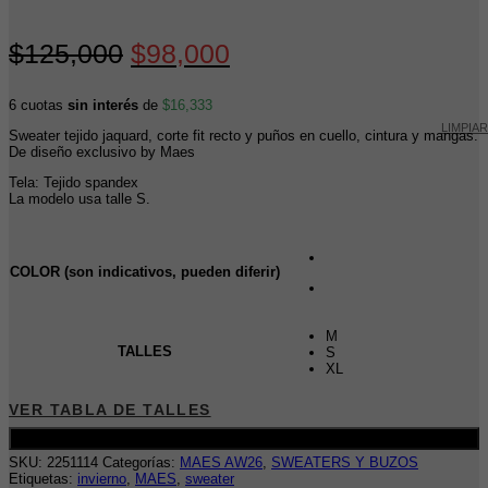
El
El
$
125,000
$
98,000
precio
precio
6 cuotas
sin interés
de
$
16,333
original
actual
LIMPIAR
Sweater tejido jaquard, corte fit recto y puños en cuello, cintura y mangas.
era:
es:
De diseño exclusivo by Maes
$125,000.
$98,000.
Tela: Tejido spandex
La modelo usa talle S.
COLOR (son indicativos, pueden diferir)
M
TALLES
S
XL
VER TABLA DE TALLES
Añadir al carrito
SKU:
2251114
Categorías:
MAES AW26
,
SWEATERS Y BUZOS
Etiquetas:
invierno
,
MAES
,
sweater