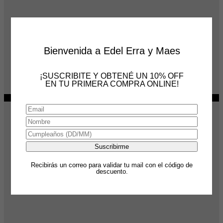
Bienvenida a Edel Erra y Maes
MAES AW26
SWEATER SUN VALLEY
¡SUSCRIBITE Y OBTENÉ UN 10% OFF
El
El
$
168,000
$
112,000
EN TU PRIMERA COMPRA ONLINE!
precio
precio
6 cuotas
sin interés
de
$
18,667
original
actual
-29%
era:
es:
$168,000.
$112,000.
Recibirás un correo para validar tu mail con el código de
descuento.