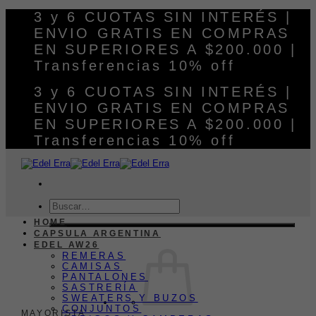
Saltar
3 y 6 CUOTAS SIN INTERÉS |
al
ENVIO GRATIS EN COMPRAS
contenido
EN SUPERIORES A $200.000 |
Transferencias 10% off
3 y 6 CUOTAS SIN INTERÉS |
ENVIO GRATIS EN COMPRAS
EN SUPERIORES A $200.000 |
Transferencias 10% off
Buscar
por:
HOME
CAPSULA ARGENTINA
EDEL AW26
REMERAS
CAMISAS
PANTALONES
SASTRERÍA
SWEATERS Y BUZOS
CONJUNTOS
MAYORISTA