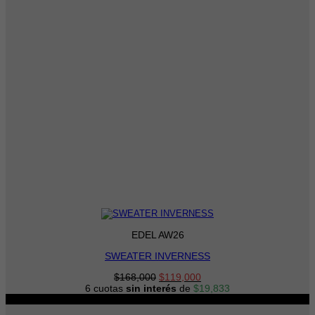
EDEL AW26
SWEATER INVERNESS
El
El
$
168,000
$
119,000
precio
precio
6 cuotas
sin interés
de
$
19,833
original
actual
-22%
era:
es: