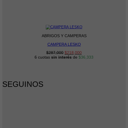
ABRIGOS Y CAMPERAS
CAMPERA LESKO
El
El
$
287,000
$
218,000
precio
precio
6 cuotas
sin interés
de
$
36,333
original
actual
era:
es:
$287,000.
$218,000.
SEGUINOS