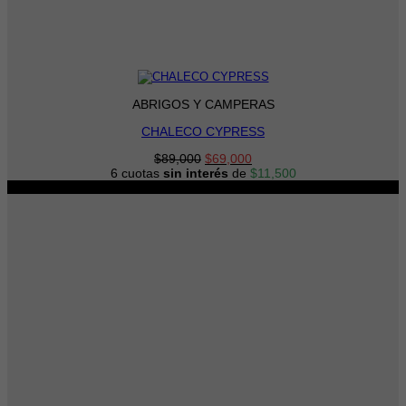
ABRIGOS Y CAMPERAS
CHALECO CYPRESS
El
El
$
89,000
$
69,000
precio
precio
6 cuotas
sin interés
de
$
11,500
original
actual
-22%
era:
es:
$89,000.
$69,000.