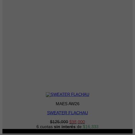
MAES AW26
SWEATER FLACHAU
El
El
$
125,000
$
98,000
precio
precio
6 cuotas
sin interés
de
$
16,333
original
actual
-24%