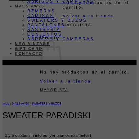
ABRIGOS Y CAMPERAS
No hay productos en el
MAES AW26
carrito.
REMERAS
CAMISAS
Volver a la tienda
SWEATERS Y BUZOS
PANTALONES
MAYORISTA
SASTRERÍA
CONJUNTOS
Carrito
ABRIGOS Y CAMPERAS
NEW VINTAGE
GIFT CARD
CONTACTO
-22%
No hay productos en el carrito.
Volver a la tienda
MAYORISTA
Inicio
/
MAES AW26
/
SWEATERS Y BUZOS
SWEATER PARADISKI
3 y 6 cuotas sin interés (ver promos existentes)