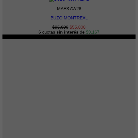
MAES AW26
BUZO MONTREAL
El
El
$
95,000
$
55,000
precio
precio
6 cuotas
sin interés
de
$
9,167
original
actual
-34%
era:
es:
$95,000.
$55,000.