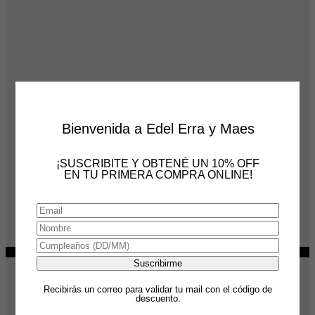
Bienvenida a Edel Erra y Maes
¡SUSCRIBITE Y OBTENÉ UN 10% OFF
EN TU PRIMERA COMPRA ONLINE!
EDEL AW26
SWEATER INVERNESS
El
El
$
168,000
$
119,000
precio
precio
6 cuotas
sin interés
de
$
19,833
original
actual
-26%
era:
es:
$168,000.
$119,000.
Recibirás un correo para validar tu mail con el código de
descuento.