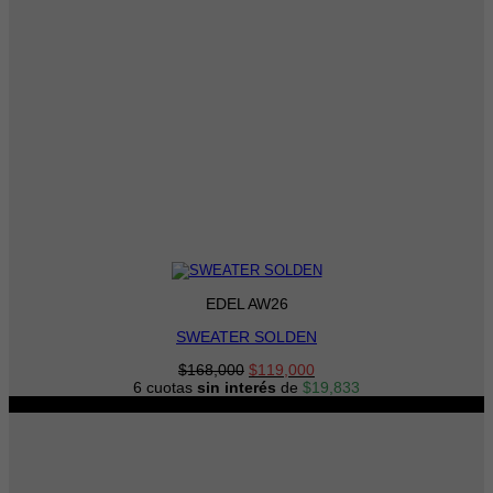
EDEL AW26
SWEATER SOLDEN
El
El
$
168,000
$
119,000
precio
precio
6 cuotas
sin interés
de
$
19,833
original
actual
-22%
era:
es:
$168,000.
$119,000.