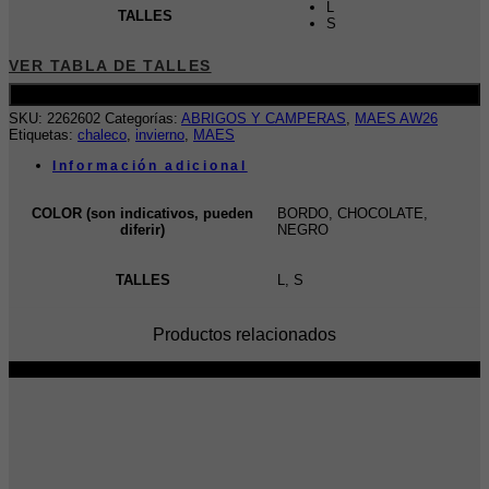
L
TALLES
S
VER TABLA DE TALLES
Añadir al carrito
SKU:
2262602
Categorías:
ABRIGOS Y CAMPERAS
,
MAES AW26
Etiquetas:
chaleco
,
invierno
,
MAES
Información adicional
COLOR (son indicativos, pueden
BORDO, CHOCOLATE,
diferir)
NEGRO
TALLES
L, S
Productos relacionados
-42%