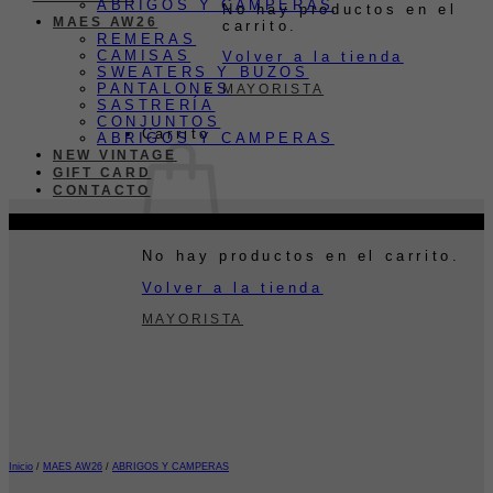
ABRIGOS Y CAMPERAS
No hay productos en el
MAES AW26
carrito.
REMERAS
CAMISAS
Volver a la tienda
SWEATERS Y BUZOS
PANTALONES
MAYORISTA
SASTRERÍA
CONJUNTOS
Carrito
ABRIGOS Y CAMPERAS
NEW VINTAGE
GIFT CARD
CONTACTO
-34%
No hay productos en el carrito.
Volver a la tienda
MAYORISTA
Inicio
/
MAES AW26
/
ABRIGOS Y CAMPERAS