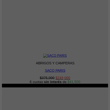
ABRIGOS Y CAMPERAS
SACO PARIS
El
El
$
375,000
$
249,000
precio
precio
6 cuotas
sin interés
de
$
41,500
original
actual
-15%
era:
es:
$375,000.
$249,000.