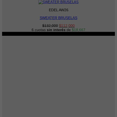
EDEL AW26
SWEATER BRUSELAS
El
El
$
132,000
$
112,000
precio
precio
6 cuotas
sin interés
de
$
18,667
original
actual
-29%
era:
es:
$132,000.
$112,000.