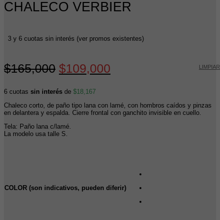
CHALECO VERBIER
3 y 6 cuotas sin interés (ver promos existentes)
El
El
$
165,000
$
109,000
LIMPIAR
precio
precio
6 cuotas
sin interés
de
$
18,167
original
actual
Chaleco corto, de paño tipo lana con lamé, con hombros caídos y pinzas
era:
es:
en delantera y espalda. Cierre frontal con ganchito invisible en cuello.
$165,000.
$109,000.
Tela: Paño lana c/lamé.
La modelo usa talle S.
COLOR (son indicativos, pueden diferir)