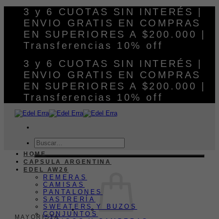
Saltar
3 y 6 CUOTAS SIN INTERÉS |
al
ENVIO GRATIS EN COMPRAS
contenido
EN SUPERIORES A $200.000 |
Transferencias 10% off
3 y 6 CUOTAS SIN INTERÉS |
ENVIO GRATIS EN COMPRAS
EN SUPERIORES A $200.000 |
Transferencias 10% off
Buscar
por:
HOME
CAPSULA ARGENTINA
EDEL AW26
REMERAS
CAMISAS
PANTALONES
SASTRERÍA
SWEATERS Y BUZOS
CONJUNTOS
MAYORISTA