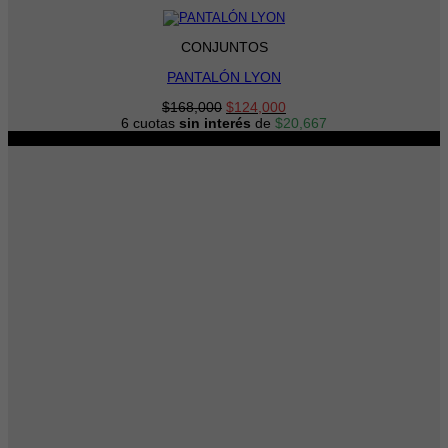
CONJUNTOS
PANTALÓN LYON
El
El
$
168,000
$
124,000
precio
precio
6 cuotas
sin interés
de
$
20,667
original
actual
-29%
era:
es:
$168,000.
$124,000.