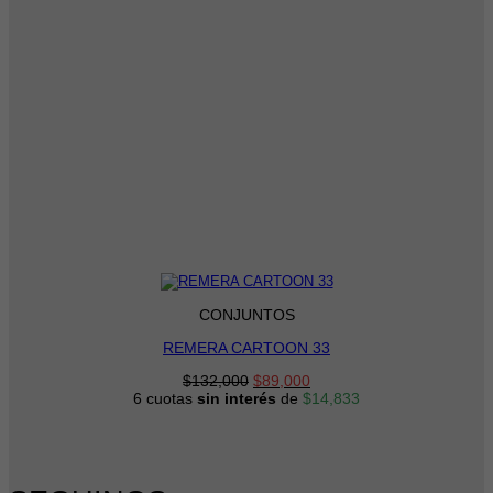
CONJUNTOS
REMERA CARTOON 33
El
El
$
132,000
$
89,000
precio
precio
6 cuotas
sin interés
de
$
14,833
original
actual
era:
es:
$132,000.
$89,000.