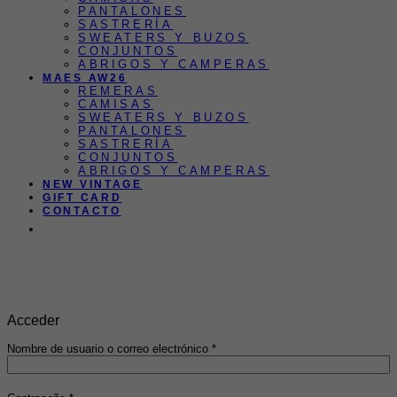
PANTALONES
SASTRERÍA
SWEATERS Y BUZOS
CONJUNTOS
ABRIGOS Y CAMPERAS
MAES AW26
REMERAS
CAMISAS
SWEATERS Y BUZOS
PANTALONES
SASTRERÍA
CONJUNTOS
ABRIGOS Y CAMPERAS
NEW VINTAGE
GIFT CARD
CONTACTO
3 y 6 CUOTAS SIN INTERÉS |
ENVIO GRATIS EN COMPRAS
EN SUPERIORES A $200.000 |
Transferencias 10% off
Acceder
Obligatorio
Nombre de usuario o correo electrónico
*