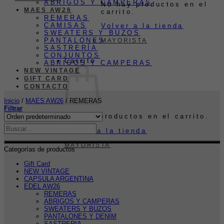
ABRIGOS Y CAMPERAS
No hay productos en el
MAES AW26
carrito.
REMERAS
CAMISAS
Volver a la tienda
SWEATERS Y BUZOS
PANTALONES
MAYORISTA
SASTRERÍA
CONJUNTOS
Carrito
ABRIGOS Y CAMPERAS
NEW VINTAGE
GIFT CARD
CONTACTO
Inicio
/
MAES AW26
/
REMERAS
Filtrar
No hay productos en el carrito.
Volver a la tienda
MAYORISTA
Categorías de productos
Gift Card
NEW VINTAGE
CAPSULA ARGENTINA
EDEL AW26
REMERAS
ABRIGOS Y CAMPERAS
SWEATERS Y BUZOS
PANTALONES Y DENIM
SASTRERIA