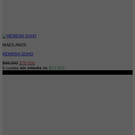
MAES AW26
REMERA SOHO
El
El
$
98,000
$
78,000
precio
precio
6 cuotas
sin interés
de
$
13,000
original
actual
-34%
era:
es:
$98,000.
$78,000.