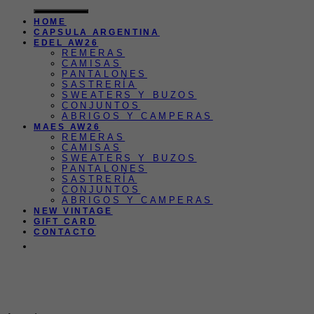
por:
HOME
CAPSULA ARGENTINA
EDEL AW26
REMERAS
CAMISAS
PANTALONES
SASTRERÍA
SWEATERS Y BUZOS
CONJUNTOS
ABRIGOS Y CAMPERAS
MAES AW26
REMERAS
CAMISAS
SWEATERS Y BUZOS
PANTALONES
SASTRERÍA
CONJUNTOS
ABRIGOS Y CAMPERAS
NEW VINTAGE
GIFT CARD
CONTACTO
3 y 6 CUOTAS SIN INTERÉS |
ENVIO GRATIS EN COMPRAS
EN SUPERIORES A $200.000 |
Transferencias 10% off