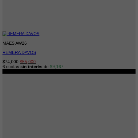
MAES AW26
REMERA DAVOS
El
El
$
74,000
$
55,000
precio
precio
6 cuotas
sin interés
de
$
9,167
original
actual
-24%
era:
es:
$74,000.
$55,000.