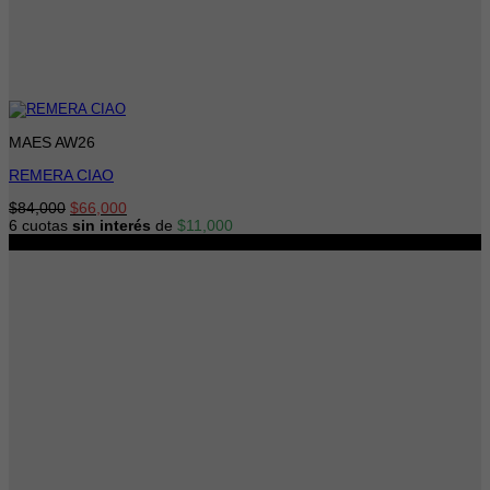
MAES AW26
REMERA CIAO
El
El
$
84,000
$
66,000
precio
precio
6 cuotas
sin interés
de
$
11,000
original
actual
-21%
era:
es:
$84,000.
$66,000.