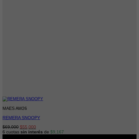
MAES AW26
REMERA SNOOPY
El
El
$
69,000
$
55,000
precio
precio
6 cuotas
sin interés
de
$
9,167
original
actual
-21%