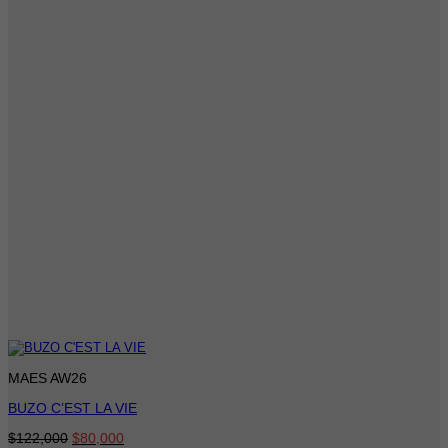
MAES AW26
BUZO C’EST LA VIE
El
El
$
122,000
$
80,000