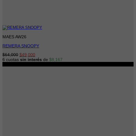
MAES AW26
REMERA SNOOPY
El
El
$
64,000
$
49,000
precio
precio
6 cuotas
sin interés
de
$
8,167
original
actual
-20%
era:
es:
$64,000.
$49,000.