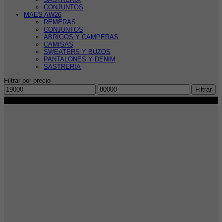
CONJUNTOS
MAES AW26
REMERAS
CONJUNTOS
ABRIGOS Y CAMPERAS
CAMISAS
SWEATERS Y BUZOS
PANTALONES Y DENIM
SASTRERIA
Filtrar por precio
Precio
Precio
Filtrar
mínimo
máximo
-50%