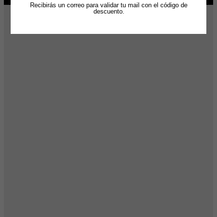
original
actual
-26%
Recibirás un correo para validar tu mail con el código de
era:
es:
descuento.
$84,000.
$66,000.