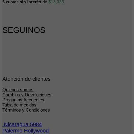
precio
precio
6 cuotas
sin interés
de
$
13,333
original
actual
era:
es:
$122,000.
$80,000.
SEGUINOS
Atención de clientes
Quienes somos
Cambios y Devoluciones
Preguntas frecuentes
Tabla de medidas
Términos y Condiciones
Nicaragua 5984
Palermo Hollywood