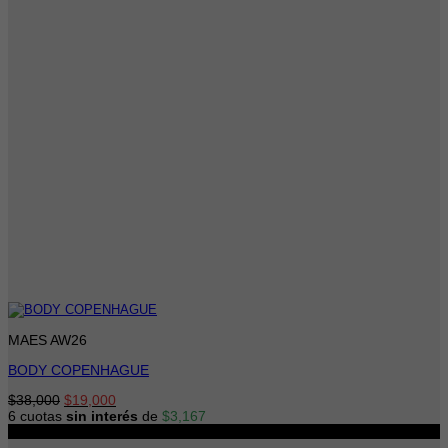
MAES AW26
BODY COPENHAGUE
El
El
$
38,000
$
19,000
precio
precio
6 cuotas
sin interés
de
$
3,167
original
actual
-23%
era:
es: