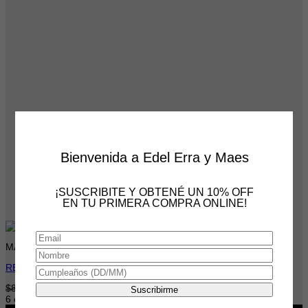
Bienvenida a Edel Erra y Maes
¡SUSCRIBITE Y OBTENÉ UN 10% OFF
EN TU PRIMERA COMPRA ONLINE!
MAES AW26
REMERA STAY WILD
El
El
$
84,000
$
66,000
precio
precio
6 cuotas
sin interés
de
$
11,000