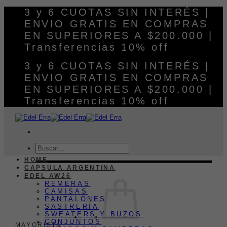
Saltar
3 y 6 CUOTAS SIN INTERÉS |
al
ENVIO GRATIS EN COMPRAS
contenido
EN SUPERIORES A $200.000 |
Transferencias 10% off
3 y 6 CUOTAS SIN INTERÉS |
ENVIO GRATIS EN COMPRAS
EN SUPERIORES A $200.000 |
Transferencias 10% off
Buscar
por:
HOME
CAPSULA ARGENTINA
EDEL AW26
REMERAS
CAMISAS
PANTALONES
SASTRERÍA
SWEATERS Y BUZOS
CONJUNTOS
MAYORISTA